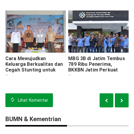
Perkuat Quick Wins
Ribuan Tenaga Lapangan
Stunting
di Jawa Timur
Cara Mewujudkan
MBG 3B di Jatim Tembus
Keluarga Berkualitas dan
789 Ribu Penerima,
Cegah Stunting untuk
BKKBN Jatim Perkuat
Indonesia Emas 2045
Komunikasi Bareng Media
Lihat
Komentar
BUMN & Kementrian