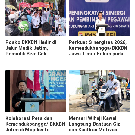
Posko BKKBN Hadir di
Perkuat Sinergitas 2026,
Jalur Mudik Jatim,
Kemendukbangga/BKKBN
Pemudik Bisa Cek
Jawa Timur Fokus pada
Kesehatan Gratis di Rest
Quick Wins
Area
Kemendukbangga dan
Disiplin ASN
Kolaborasi Pers dan
Menteri Wihaji Kawal
Kemendukbangga/ BKKBN
Langsung Bantuan Gizi
Jatim di Mojokerto
dan Kuatkan Motivasi