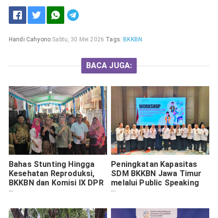
Handi Cahyono
Sabtu, 30 Mei 2026
Tags:
BKKBN
BACA JUGA:
Bahas Stunting Hingga
Peningkatan Kapasitas
Kesehatan Reproduksi,
SDM BKKBN Jawa Timur
BKKBN dan Komisi IX DPR
melalui Public Speaking
RI Gelar Bangga Kencana
dan Grooming
di Surabaya