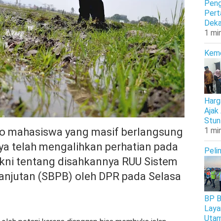
Peng
Pert
Deka
1 mi
Kem
Harg
Ajak
Stun
mo mahasiswa yang masif berlangsung
1 mi
a telah mengalihkan perhatian pada
Peli
kni tentang disahkannya RUU Sistem
anjutan (SBPB) oleh DPR pada Selasa
BP B
Laya
Uta