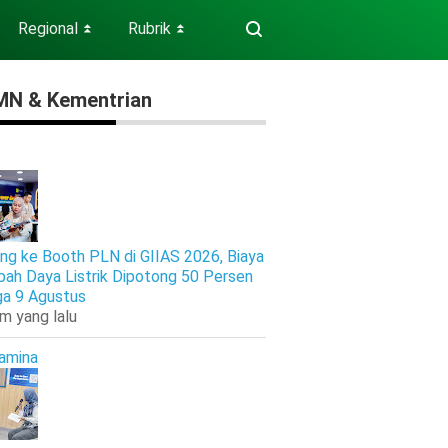
Regional
Rubrik
⏬
⏬
N & Kementrian
ng ke Booth PLN di GIIAS 2026, Biaya
ah Daya Listrik Dipotong 50 Persen
ga 9 Agustus
am yang lalu
amina