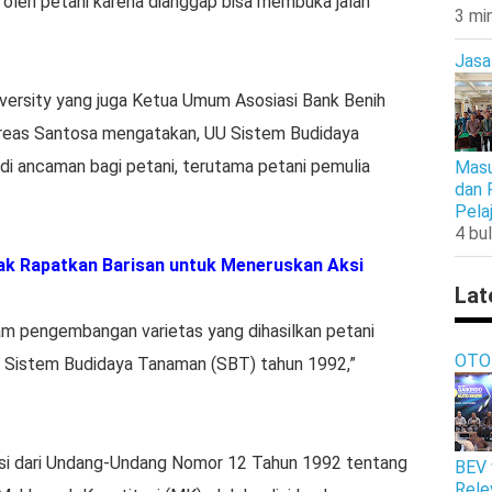
 oleh petani karena dianggap bisa membuka jalan
3 mi
Jasa
iversity yang juga Ketua Umum Asosiasi Bank Benih
dreas Santosa mengatakan, UU Sistem Budidaya
di ancaman bagi petani, terutama petani pemulia
Masu
dan 
Pela
4 bul
ak Rapatkan Barisan untuk Meneruskan Aksi
Lat
m pengembangan varietas yang dihasilkan petani
OTO
UU Sistem Budidaya Tanaman (SBT) tahun 1992,”
i dari Undang-Undang Nomor 12 Tahun 1992 tentang
BEV 
Rele