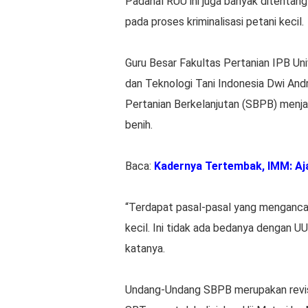
Padahal RUU ini juga banyak ditentang
pada proses kriminalisasi petani kecil.
Guru Besar Fakultas Pertanian IPB Un
dan Teknologi Tani Indonesia Dwi An
Pertanian Berkelanjutan (SBPB) menja
benih.
Baca:
Kadernya Tertembak, IMM: Aj
“Terdapat pasal-pasal yang menganca
kecil. Ini tidak ada bedanya dengan 
katanya.
Undang-Undang SBPB merupakan revis