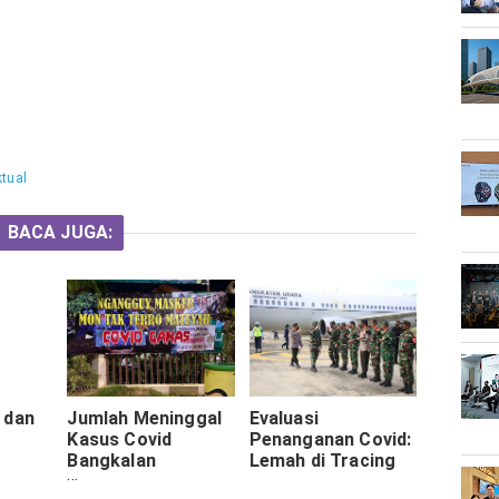
tual
BACA JUGA:
 dan
Jumlah Meninggal
Evaluasi
u
Kasus Covid
Penanganan Covid:
Bangkalan
Lemah di Tracing
d-19
Meningkat, Polda