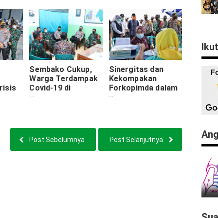
Kerahkan Pasukan
Zona Merah
Iku
Sembako Cukup,
Sinergitas dan
Warga Terdampak
Kekompakan
isis
Covid-19 di
Forkopimda dalam
an
Arosbaya Butuh
menghadapi Covid-
Masker dan
19 di Bangkalan
i
Vitamin
Ang
Post Sebelumnya
Post Selanjutnya
Sua