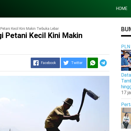
HOME
BUM
Petani Kecil Kini Makin Terbuka Lebar
i Petani Kecil Kini Makin
PLN
Facebook
Twitter
Data
Tamb
hing
17 j
Pert