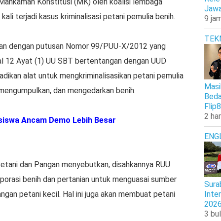
 Mahkamah Konstitusi (MK) oleh koalisi lembaga
Jawa
i terjadi kasus kriminalisasi petani pemulia benih.
9 jam
TEK
an dengan putusan Nomor 99/PUU-X/2012 yang
al 12 Ayat (1) UU SBT bertentangan dengan UUD
ijadikan alat untuk mengkriminalisasikan petani pemulia
Masi
 mengumpulkan, dan mengedarkan benih.
Beda
Flip8
2 har
siswa Ancam Demo Lebih Besar
ENG
h Petani dan Pangan menyebutkan, disahkannya RUU
porasi benih dan pertanian untuk menguasai sumber
Sura
ngan petani kecil. Hal ini juga akan membuat petani
Inte
202
3 bul