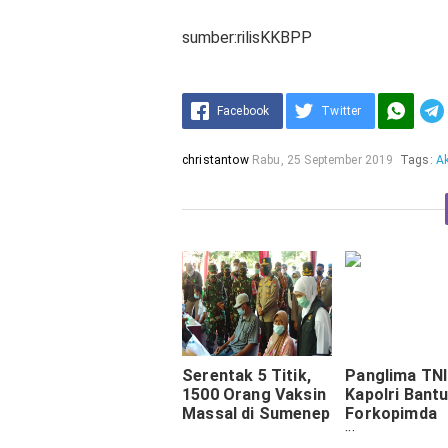
sumber:rilisKKBPP
Facebook
Twitter
christantow
Rabu, 25 September 2019
Tags:
Ak
Serentak 5 Titik,
Panglima TNI
1500 Orang Vaksin
Kapolri Bant
Massal di Sumenep
Forkopimda
Mitigasi Covi