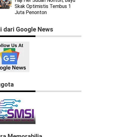
Haji Her Sudah Nonton, Bayu
Skak Optimistis Tembus 1
Juta Penonton
ti dari Google News
gota
ra Memorabilia