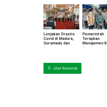
di Bangkalan
Lonjakan Drastis
Pemerintah
Covid di Madura,
Terapkan
Suramadu dan
Manajemen Kr
Kamal Disekat.
Atasi Lonjak
Gubernur Imbau
Covid-19 di
Masyarakat Tidak
Bangkalan. In
'Toron'
Daftarnya
Lihat
Komentar