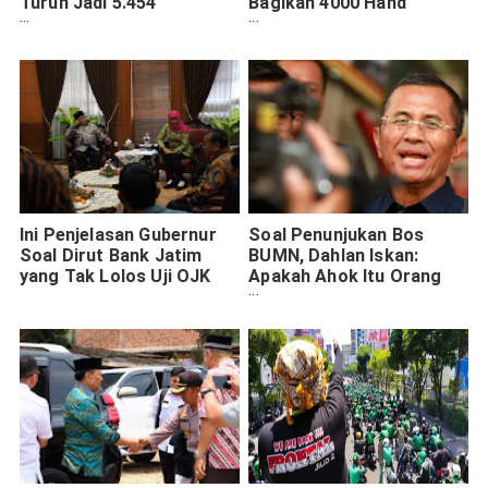
Turun Jadi 5.454
Bagikan 4000 Hand
Pemohon, Ini
Sanitizer Gratis
Penyebabnya
Ini Penjelasan Gubernur
Soal Penunjukan Bos
Soal Dirut Bank Jatim
BUMN, Dahlan Iskan:
yang Tak Lolos Uji OJK
Apakah Ahok Itu Orang
Berprestasi?