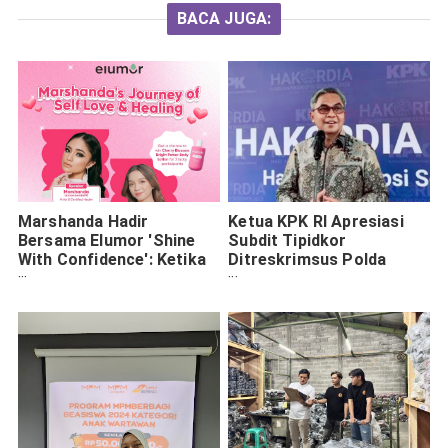
BACA JUGA:
Marshanda Hadir
Ketua KPK RI Apresiasi
Bersama Elumor 'Shine
Subdit Tipidkor
With Confidence': Ketika
Ditreskrimsus Polda
Kecantikan Bertemu
Jatim Raih Penghargaan
Kekuatan Mental
Berantas Korupsi
Perempuan Indonesia