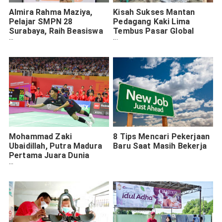
Almira Rahma Maziya,
Kisah Sukses Mantan
Pelajar SMPN 28
Pedagang Kaki Lima
Surabaya, Raih Beasiswa
Tembus Pasar Global
MPM Honda Jatim
dengan Program Ekspor
Shopee
Mohammad Zaki
8 Tips Mencari Pekerjaan
Ubaidillah, Putra Madura
Baru Saat Masih Bekerja
Pertama Juara Dunia
Bulutangkis Junior 2024.
Mimpi dari Seberang