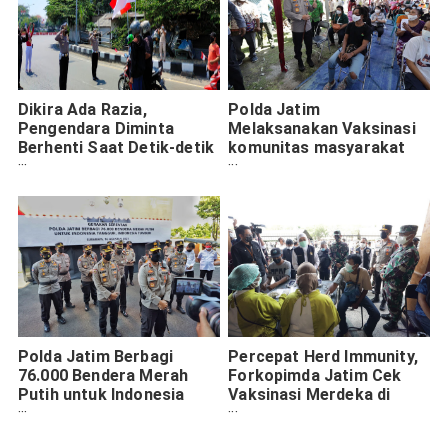
Dikira Ada Razia,
Polda Jatim
Pengendara Diminta
Melaksanakan Vaksinasi
Berhenti Saat Detik-detik
komunitas masyarakat
Proklamasi
Papua di Surabaya
Polda Jatim Berbagi
Percepat Herd Immunity,
76.000 Bendera Merah
Forkopimda Jatim Cek
Putih untuk Indonesia
Vaksinasi Merdeka di
Tangguh, Indonesia
Kodam V Brawijaya
Tumbuh