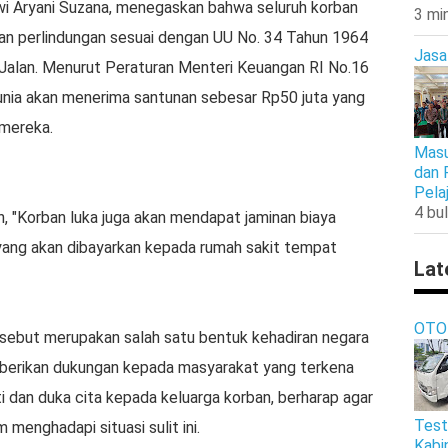
ewi Aryani Suzana, menegaskan bahwa seluruh korban
3 mi
n perlindungan sesuai dengan UU No. 34 Tahun 1964
Jasa
Jalan. Menurut Peraturan Menteri Keuangan RI No.16
unia akan menerima santunan sebesar Rp50 juta yang
 mereka.
Masu
dan 
Pela
4 bul
 "Korban luka juga akan mendapat jaminan biaya
yang akan dibayarkan kepada rumah sakit tempat
Lat
OTO
ebut merupakan salah satu bentuk kehadiran negara
mberikan dukungan kepada masyarakat yang terkena
 dan duka cita kepada keluarga korban, berharap agar
Test
enghadapi situasi sulit ini.
Kabi