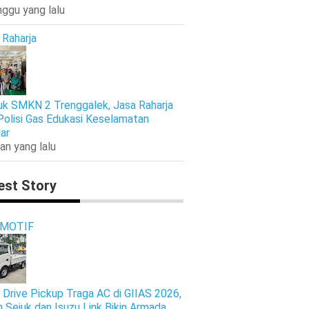
nggu yang lalu
 Raharja
k SMKN 2 Trenggalek, Jasa Raharja
Polisi Gas Edukasi Keselamatan
jar
an yang lalu
est Story
MOTIF
 Drive Pickup Traga AC di GIIAS 2026,
n Sejuk dan Isuzu Link Bikin Armada