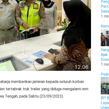
Peng
Pert
Deka
1 mi
Kem
Harg
Ajak
Stun
1 mi
Peli
aharja memberikan jaminan kepada seluruh korban
en tertabrak truk trailer yang diduga mengalami rem
awa Tengah, pada Sabtu (23/09/2023).
BP B
Laya
Uta