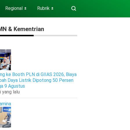
Regional
Rubrik
⏬
⏬
N & Kementrian
ng ke Booth PLN di GIIAS 2026, Biaya
ah Daya Listrik Dipotong 50 Persen
ga 9 Agustus
i yang lalu
amina