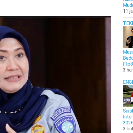
Muda
11 j
TEK
Masi
Beda
Flip8
3 har
ENG
Sura
Inte
202
3 bul