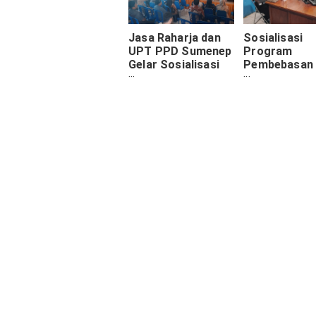
Jasa Raharja dan
Sosialisasi
UPT PPD Sumenep
Program
Gelar Sosialisasi
Pembebasan 
Layanan Samsat
Daerah di
dan Pembebasan
Pamekasan M
Pajak Daerah
Talkshow Ra
Jasa Raharja
Kampanye
Sosialisasikan
Keselamatan
Program
Pengguna Jal
Pemutihan Pajak
Diingatkan Ri
Kendaraan di Pasar
Kecelakaan L
Baru Lumajang
Lintas
Lihat
Komentar