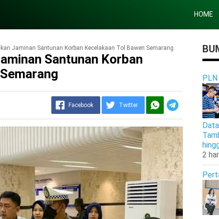
HOME
BUM
rikan Jaminan Santunan Korban Kecelakaan Tol Bawen Semarang
 Jaminan Santunan Korban
 Semarang
PLN
Facebook
Twitter
Data
Tamb
hing
2 har
Pert