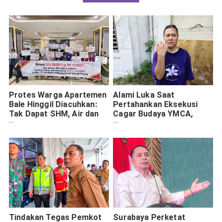
Protes Warga Apartemen
Alami Luka Saat
Bale Hinggil Diacuhkan:
Pertahankan Eksekusi
Tak Dapat SHM, Air dan
Cagar Budaya YMCA,
Listrik Dimatikan
Termohon Angkat Bicara
Tindakan Tegas Pemkot
Surabaya Perketat