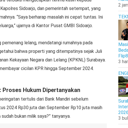
2 jam
 Kapolres Sidoarjo, dan pemerintah setempat, yang
TEK
hnya. “Saya berharap masalah ini cepat tuntas. Ini
luarga,” ujarnya di Kantor Pusat GMBI Sidoarjo.
ng pemenang lelang, mendatangi rumahnya pada
Masi
Beda
etahui bahwa properti yang ditempatinya sejak Juli
Flip8
ayanan Kekayaan Negara dan Lelang (KPKNL) Surabaya.
3 har
 membayar cicilan KPR hingga September 2024.
ENG
: Proses Hukum Dipertanyakan
eringatan tertulis dari Bank Mandiri sebelum
Sura
Inte
tus 2024 Rp30 juta dan September Rp10 juta masih
202
a sudah bukan milik saya?” tanyanya.
3 bul