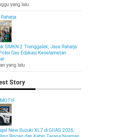
nggu yang lalu
 Raharja
k SMKN 2 Trenggalek, Jasa Raharja
Polisi Gas Edukasi Keselamatan
jar
an yang lalu
est Story
MOTIF
ajal New Suzuki XL7 di GIIAS 2026,
ling Ringan dan Kabin Terasa Nyaman