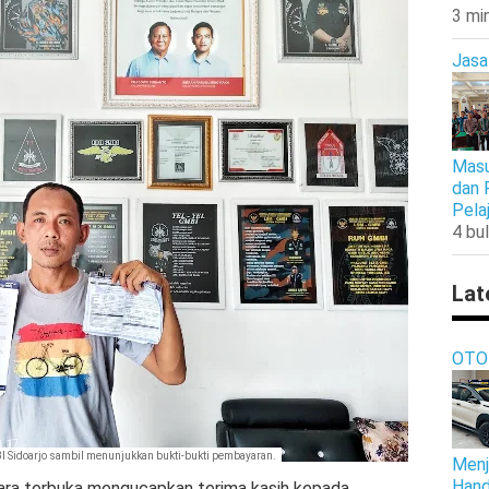
3 mi
Jasa
Masu
dan 
Pela
4 bul
Lat
OTO
 Sidoarjo sambil menunjukkan bukti-bukti pembayaran.
Menj
Hand
ara terbuka mengucapkan terima kasih kepada