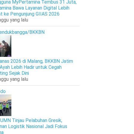
guna MyPertamina Tembus 31 Juta,
amina Bawa Layanan Digital Lebih
t ke Pengunjung GIIAS 2026
nggu yang lalu
endukbangga/BKKBN
anas 2026 di Malang, BKKBN Jatim
 Ayah Lebih Hadir untuk Cegah
ting Sejak Dini
nggu yang lalu
ndo
UMN Tinjau Pelabuhan Gresik,
nan Logistik Nasional Jadi Fokus
ma