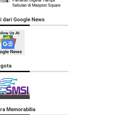
Pameran Digelar Hampir
Sebulan di Maspion Square
ti dari Google News
gota
ra Memorabilia