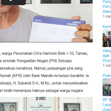
Peng
Pert
Deka
1 mi
Kem
Harg
 warga Perumahan Citra Harmoni Blok I-10, Taman,
Ajak
Stun
a setelah Pengadilan Negeri (PN) Sidoarjo
1 mi
sekusi rumahnya. Namun, perjuangan pria yang
Rumah (KPR) oleh Bank Mandiri ini belum berakhir. Ia
Peli
oarjo, H. Subandi S.H., M.Kn., untuk menyelesaikan
al telah merampas haknya sebagai warga negara.
BP B
Laya
Uta