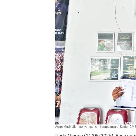
Agus Mudhoffar menyampaikan harapannya di Kantor GMBI
Pada Minggu (11/05/2025), Agus sec