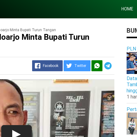
HOME
BUM
doarjo Minta Bupati Turun Tangan
oarjo Minta Bupati Turun
PLN
Facebook
Twitter
Data
Tamb
hing
1 har
Pert