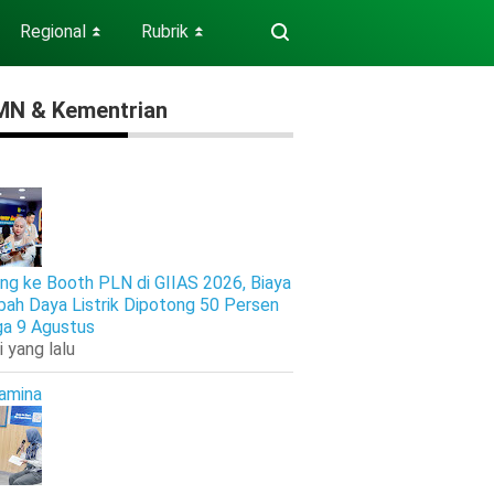
Regional
Rubrik
⏬
⏬
N & Kementrian
ng ke Booth PLN di GIIAS 2026, Biaya
ah Daya Listrik Dipotong 50 Persen
ga 9 Agustus
i yang lalu
amina