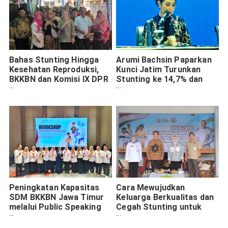
Bahas Stunting Hingga
Arumi Bachsin Paparkan
Kesehatan Reproduksi,
Kunci Jatim Turunkan
BKKBN dan Komisi IX DPR
Stunting ke 14,7% dan
RI Gelar Bangga Kencana
Strategi SDM 2045
di Surabaya
Peningkatan Kapasitas
Cara Mewujudkan
SDM BKKBN Jawa Timur
Keluarga Berkualitas dan
melalui Public Speaking
Cegah Stunting untuk
dan Grooming
Indonesia Emas 2045