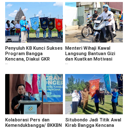
Penyuluh KB Kunci Sukses
Menteri Wihaji Kawal
Program Bangga
Langsung Bantuan Gizi
Kencana, Diakui GKR
dan Kuatkan Motivasi
Hemas di Kirab Harganas
Ribuan Tenaga Lapangan
di Jawa Timur
Kolaborasi Pers dan
Situbondo Jadi Titik Awal
Kemendukbangga/ BKKBN
Kirab Bangga Kencana