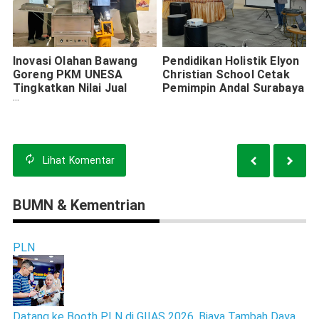
Inovasi Olahan Bawang
Pendidikan Holistik Elyon
Goreng PKM UNESA
Christian School Cetak
Tingkatkan Nilai Jual
Pemimpin Andal Surabaya
Petani Nganjuk
Lihat
Komentar
BUMN & Kementrian
PLN
Datang ke Booth PLN di GIIAS 2026, Biaya Tambah Daya