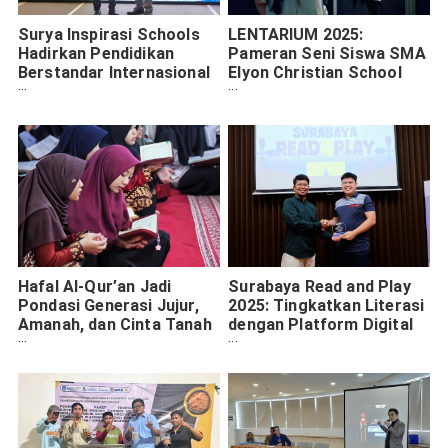
Surya Inspirasi Schools
LENTARIUM 2025:
Hadirkan Pendidikan
Pameran Seni Siswa SMA
Berstandar Internasional
Elyon Christian School
di Kediri dengan
Surabaya Wadahi
Kurikulum Global
Ekspresi Kreatif
Hafal Al-Qur’an Jadi
Surabaya Read and Play
Pondasi Generasi Jujur,
2025: Tingkatkan Literasi
Amanah, dan Cinta Tanah
dengan Platform Digital
Air
dan Boardgame Edukatif