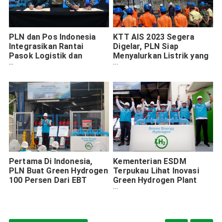
PLN dan Pos Indonesia
KTT AIS 2023 Segera
Integrasikan Rantai
Digelar, PLN Siap
Pasok Logistik dan
Menyalurkan Listrik yang
Akselerasi Kendaraan
Andal dan Aman
Listrik
Pertama Di Indonesia,
Kementerian ESDM
PLN Buat Green Hydrogen
Terpukau Lihat Inovasi
100 Persen Dari EBT
Green Hydrogen Plant
Milik PLN