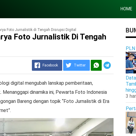
HOME
BUM
ya Foto Jurnalistik di Tengah Disrupsi Digital
ya Foto Jurnalistik Di Tengah
PLN
Facebook
Twitter
Data
ogi digital mengubah lanskap pemberitaan,
Tamb
hing
ik. Menanggapi dinamika ini, Pewarta Foto Indonesia
3 har
gongan Bareng dengan topik “Foto Jurnalistik di Era
Pert
rnet”.