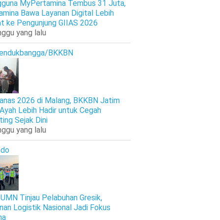
guna MyPertamina Tembus 31 Juta,
amina Bawa Layanan Digital Lebih
t ke Pengunjung GIIAS 2026
nggu yang lalu
endukbangga/BKKBN
anas 2026 di Malang, BKKBN Jatim
 Ayah Lebih Hadir untuk Cegah
ting Sejak Dini
nggu yang lalu
ndo
UMN Tinjau Pelabuhan Gresik,
nan Logistik Nasional Jadi Fokus
ma