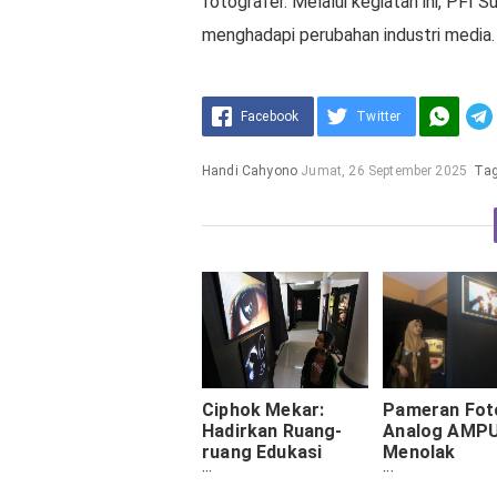
fotografer. Melalui kegiatan ini, PF
menghadapi perubahan industri media.
Facebook
Twitter
Handi Cahyono
Jumat, 26 September 2025
Ta
Ciphok Mekar:
Pameran Fot
Hadirkan Ruang-
Analog AMPU
ruang Edukasi
Menolak
Melalui Fotografi
Kepunahan d
Era Digitalisa