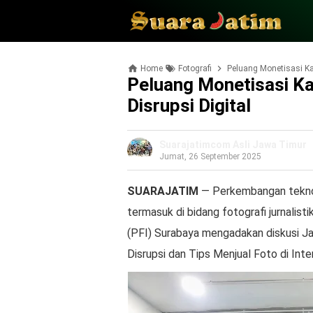
Home
Fotografi
Peluang Monetisasi Kar
Peluang Monetisasi Kar
Disrupsi Digital
Suarajatimcom Asli Jawa Timur
Jumat, 26 September 2025
SUARAJATIM
— Perkembangan teknol
termasuk di bidang fotografi jurnalist
(PFI) Surabaya mengadakan diskusi Ja
Disrupsi dan Tips Menjual Foto di Inte