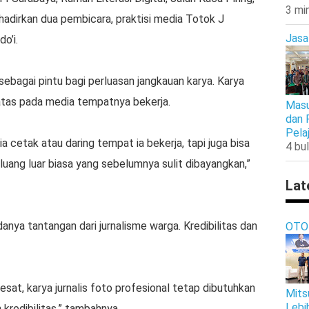
3 mi
dirkan dua pembicara, praktisi media Totok J
Jasa
o’i.
sebagai pintu bagi perluasan jangkauan karya. Karya
batas pada media tempatnya bekerja.
Masu
dan 
Pela
ia cetak atau daring tempat ia bekerja, tapi juga bisa
4 bul
peluang luar biasa yang sebelumnya sulit dibayangkan,”
Lat
anya tantangan dari jurnalisme warga. Kredibilitas dan
OTO
sat, karya jurnalis foto profesional tetap dibutuhkan
Mits
Lebi
kredibilitas,” tambahnya.