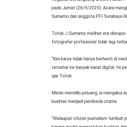
pada Jumat (26/9/2025). Acara mengha
Sumarno dan anggota PFI Surabaya Rid
Totok J Sumarno melihat era disrupsi 
fotografer profesional tidak lagi ter
“Kini karya tidak hanya berhenti di med
tersebar ke banyak kanal digital. Ini 
ujar Totok.
Meski memiliki peluang, ia mengakui ad
kualitas menjadi pembeda utama.
“Walaupun citizen journalism tumbuh pe
karena media memerlukan kualitas dan 