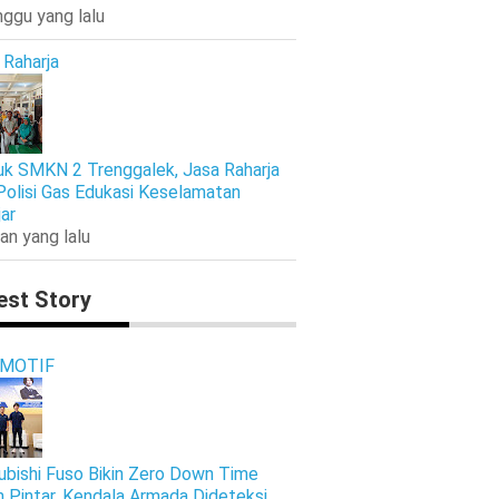
nggu yang lalu
 Raharja
k SMKN 2 Trenggalek, Jasa Raharja
Polisi Gas Edukasi Keselamatan
jar
an yang lalu
est Story
MOTIF
ubishi Fuso Bikin Zero Down Time
h Pintar, Kendala Armada Dideteksi