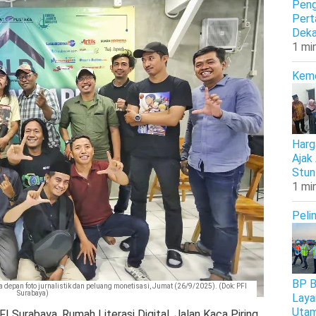
Peng
Pert
Deka
1 mi
Kem
Harg
Ajak
Stun
1 mi
Peli
BP B
epan foto jurnalistik dan peluang monetisasi, Jumat (26/9/2025). (Dok: PFI
Surabaya)
Laya
Uta
I Surabaya, Rumah Literasi Digital, Jalan Kaca Piring,