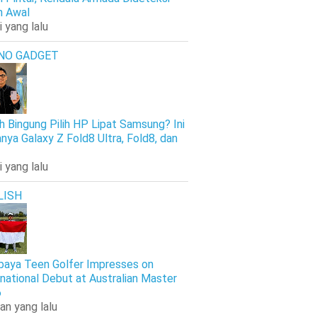
h Awal
i yang lalu
NO GADGET
h Bingung Pilih HP Lipat Samsung? Ini
nya Galaxy Z Fold8 Ultra, Fold8, dan
i yang lalu
LISH
baya Teen Golfer Impresses on
rnational Debut at Australian Master
6
an yang lalu