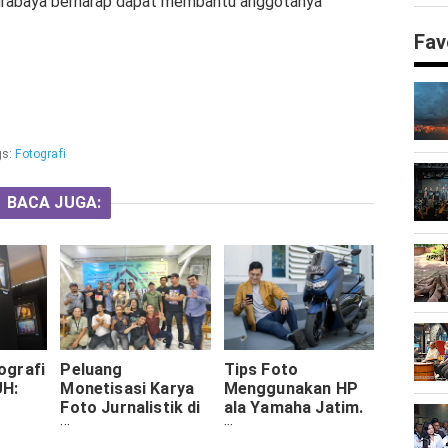
I Surabaya berharap dapat membantu anggotanya
Fav
gs:
Fotografi
BACA JUGA:
ografi
Peluang
Tips Foto
H:
Monetisasi Karya
Menggunakan HP
Foto Jurnalistik di
ala Yamaha Jatim.
alam
Tengah Disrupsi
Hadiah iPhone 12
si
Digital
Menanti