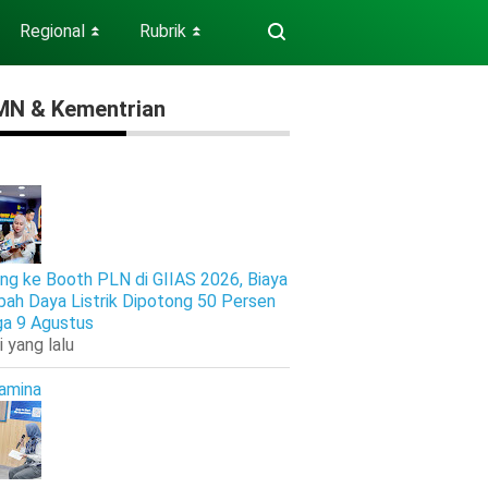
Regional
Rubrik
⏬
⏬
N & Kementrian
ng ke Booth PLN di GIIAS 2026, Biaya
ah Daya Listrik Dipotong 50 Persen
ga 9 Agustus
i yang lalu
amina