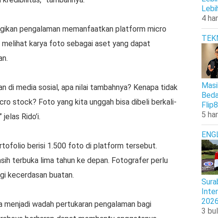
Lebi
4 har
mbagikan pengalaman memanfaatkan platform micro
TEK
 melihat karya foto sebagai aset yang dapat
an.
Masi
an di media sosial, apa nilai tambahnya? Kenapa tidak
Beda
ro stock? Foto yang kita unggah bisa dibeli berkali-
Flip8
5 har
 jelas Rido’i.
ENG
folio berisi 1.500 foto di platform tersebut.
sih terbuka lima tahun ke depan. Fotografer perlu
gi kecerdasan buatan.
Sura
Inte
202
a menjadi wadah pertukaran pengalaman bagi
3 bul