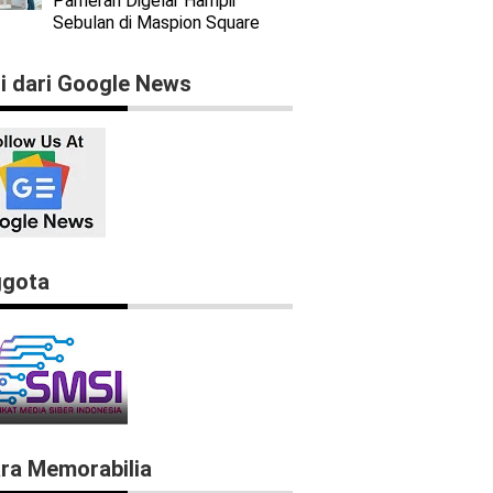
Pameran Digelar Hampir
Sebulan di Maspion Square
ti dari Google News
gota
ra Memorabilia