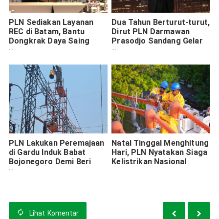
PLN Sediakan Layanan
Dua Tahun Berturut-turut,
REC di Batam, Bantu
Dirut PLN Darmawan
Dongkrak Daya Saing
Prasodjo Sandang Gelar
Industri
CEO Of The Year
PLN Lakukan Peremajaan
Natal Tinggal Menghitung
di Gardu Induk Babat
Hari, PLN Nyatakan Siaga
Bojonegoro Demi Beri
Kelistrikan Nasional
Aliran Listrik Mantap saat
Nataru
Lihat
Komentar