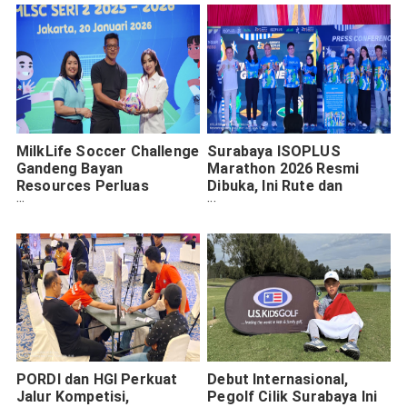
MilkLife Soccer Challenge
Surabaya ISOPLUS
Gandeng Bayan
Marathon 2026 Resmi
Resources Perluas
Dibuka, Ini Rute dan
Turnamen dan Pembinaan
Pilihan Kategorinya
Sepak Bola Putri di
Kalimantan
PORDI dan HGI Perkuat
Debut Internasional,
Jalur Kompetisi,
Pegolf Cilik Surabaya Ini