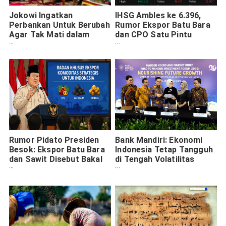
Jokowi Ingatkan
IHSG Ambles ke 6.396,
Perbankan Untuk Berubah
Rumor Ekspor Batu Bara
Agar Tak Mati dalam
dan CPO Satu Pintu
Persaingan
Khusus Bikin Pasar Panik
Rumor Pidato Presiden
Bank Mandiri: Ekonomi
Besok: Ekspor Batu Bara
Indonesia Tetap Tangguh
dan Sawit Disebut Bakal
di Tengah Volatilitas
Lewat Satu Pintu
Global, Proyeksi Tumbuh
5% Akhir 2024