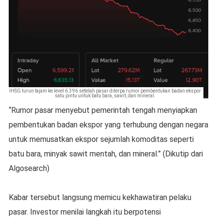
IHSG turun tajam ke level 6.396 setelah pasar diterpa rumor pembentukan badan ekspor
satu pintu untuk batu bara, sawit, dan mineral.
“Rumor pasar menyebut pemerintah tengah menyiapkan
pembentukan badan ekspor yang terhubung dengan negara
untuk memusatkan ekspor sejumlah komoditas seperti
batu bara, minyak sawit mentah, dan mineral.” (Dikutip dari
Algosearch)
Kabar tersebut langsung memicu kekhawatiran pelaku
pasar. Investor menilai langkah itu berpotensi