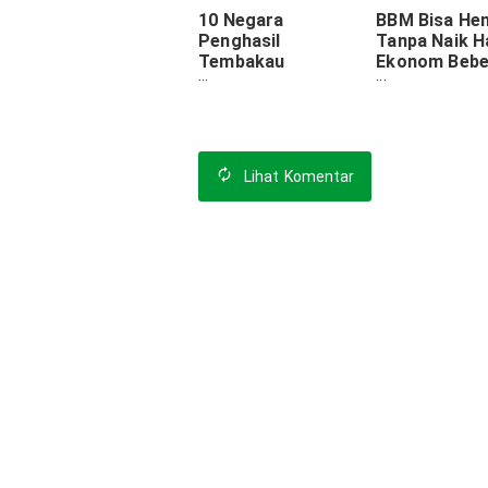
10 Negara
BBM Bisa He
Penghasil
Tanpa Naik H
Tembakau
Ekonom Bebe
Terbesar.
Cara Tekan 
Indonesia Urutan 5.
Energi
Nomor 1 Tak
Disangka
Lihat
Komentar