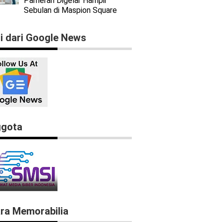
Pameran Digelar Hampir
Sebulan di Maspion Square
ti dari Google News
gota
ra Memorabilia