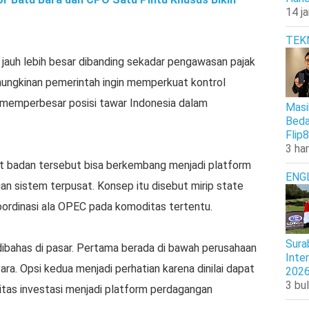
14 j
TEK
i jauh lebih besar dibanding sekadar pengawasan pajak
emungkinan pemerintah ingin memperkuat kontrol
n memperbesar posisi tawar Indonesia dalam
Masi
Beda
Flip8
3 har
ut badan tersebut bisa berkembang menjadi platform
ENG
n sistem terpusat. Konsep itu disebut mirip state
ordinasi ala OPEC pada komoditas tertentu.
Sura
dibahas di pasar. Pertama berada di bawah perusahaan
Inte
a. Opsi kedua menjadi perhatian karena dinilai dapat
202
3 bul
itas investasi menjadi platform perdagangan