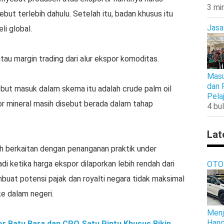
3 mi
ut terlebih dahulu. Setelah itu, badan khusus itu
Jasa
i global.
au margin trading dari alur ekspor komoditas.
Masu
dan 
but masuk dalam skema itu adalah crude palm oil
Pela
r mineral masih disebut berada dalam tahap
4 bul
Lat
h berkaitan dengan penanganan praktik under
adi ketika harga ekspor dilaporkan lebih rendah dari
OTO
membuat potensi pajak dan royalti negara tidak maksimal
e dalam negeri.
Menj
Hand
r Batu Bara dan CPO Satu Pintu Khusus Bikin