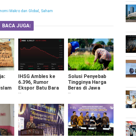
nomi Makro dan Global
,
Saham
BACA JUGA:
ja:
IHSG Ambles ke
Solusi Penyebab
6.396, Rumor
Tingginya Harga
Islam
Ekspor Batu Bara
Beras di Jawa
un
dan CPO Satu
Timur
ri
Pintu Khusus Bikin
Pasar Panik