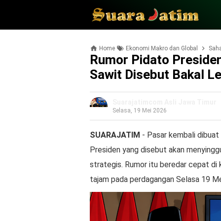
Home
Ekonomi Makro dan Global
Sah
Rumor Pidato Presiden
Sawit Disebut Bakal L
Suarajatimcom Asli Jawa Timur
Selasa, 19 Mei 2026
SUARAJATIM
- Pasar kembali dibuat
Presiden yang disebut akan menying
strategis. Rumor itu beredar cepat di 
tajam pada perdagangan Selasa 19 Me