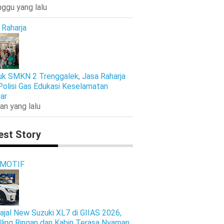
nggu yang lalu
 Raharja
k SMKN 2 Trenggalek, Jasa Raharja
Polisi Gas Edukasi Keselamatan
jar
an yang lalu
est Story
MOTIF
ajal New Suzuki XL7 di GIIAS 2026,
ling Ringan dan Kabin Terasa Nyaman