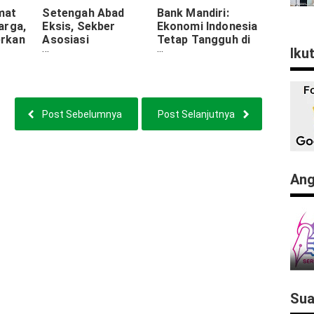
mat
Setengah Abad
Bank Mandiri:
arga,
Eksis, Sekber
Ekonomi Indonesia
rkan
Asosiasi
Tetap Tangguh di
Iku
Beban
Perunggasan
Tengah Volatilitas
Tegaskan Darurat
Global, Proyeksi
Peternak
Tumbuh 5% Akhir
2024
Post Sebelumnya
Post Selanjutnya
Ang
Sua