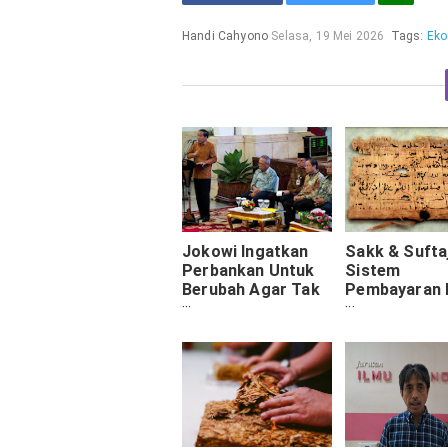
Handi Cahyono
Selasa, 19 Mei 2026
Tags:
Eko
Jokowi Ingatkan
Sakk & Sufta
Perbankan Untuk
Sistem
Berubah Agar Tak
Pembayaran 
Mati dalam
yang 500 Tah
Persaingan
Lebih Maju da
Eropa