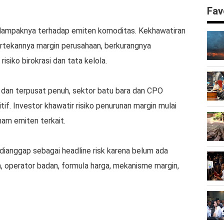
Fav
 dampaknya terhadap emiten komoditas. Kekhawatiran
rtekannya margin perusahaan, berkurangnya
isiko birokrasi dan tata kelola.
b dan terpusat penuh, sektor batu bara dan CPO
if. Investor khawatir risiko penurunan margin mulai
ham emiten terkait.
 dianggap sebagai headline risk karena belum ada
n, operator badan, formula harga, mekanisme margin,