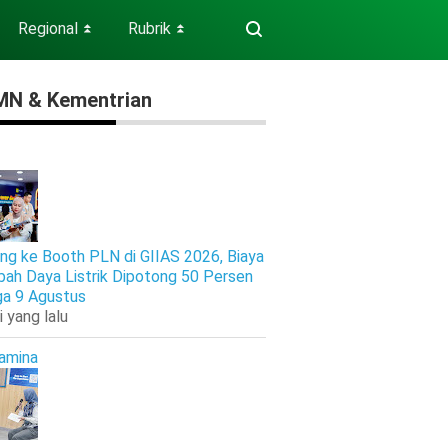
Regional
Rubrik
⏬
⏬
N & Kementrian
ng ke Booth PLN di GIIAS 2026, Biaya
ah Daya Listrik Dipotong 50 Persen
ga 9 Agustus
i yang lalu
amina