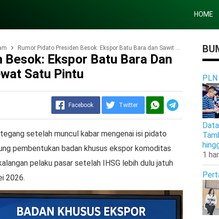
HOME
BUM
am
Rumor Pidato Presiden Besok: Ekspor Batu Bara dan Sawit Disebut Bakal Lewat Satu Pintu
 Besok: Ekspor Batu Bara Dan
ewat Satu Pintu
PLN
Facebook
Twitter
Data
 tegang setelah muncul kabar mengenai isi pidato
Tamb
hing
gung pembentukan badan khusus ekspor komoditas
1 har
kalangan pelaku pasar setelah IHSG lebih dulu jatuh
Pert
i 2026.