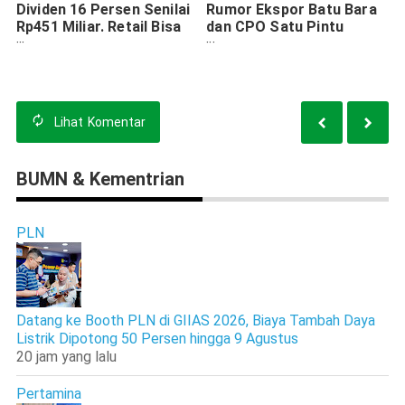
Dividen 16 Persen Senilai
Rumor Ekspor Batu Bara
Rp451 Miliar. Retail Bisa
dan CPO Satu Pintu
Beli Sahamnya Sebelum
Khusus Bikin Pasar Panik
11 Juni
Lihat
Komentar
BUMN & Kementrian
PLN
Datang ke Booth PLN di GIIAS 2026, Biaya Tambah Daya
Listrik Dipotong 50 Persen hingga 9 Agustus
20 jam yang lalu
Pertamina