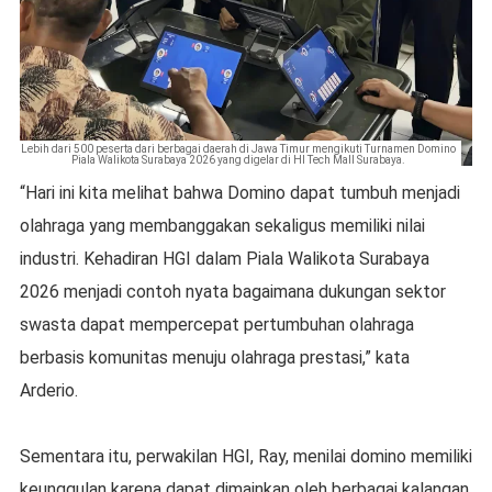
Lebih dari 500 peserta dari berbagai daerah di Jawa Timur mengikuti Turnamen Domino
Piala Walikota Surabaya 2026 yang digelar di HI Tech Mall Surabaya.
“Hari ini kita melihat bahwa Domino dapat tumbuh menjadi
olahraga yang membanggakan sekaligus memiliki nilai
industri. Kehadiran HGI dalam Piala Walikota Surabaya
2026 menjadi contoh nyata bagaimana dukungan sektor
swasta dapat mempercepat pertumbuhan olahraga
berbasis komunitas menuju olahraga prestasi,” kata
Arderio.
Sementara itu, perwakilan HGI, Ray, menilai domino memiliki
keunggulan karena dapat dimainkan oleh berbagai kalangan