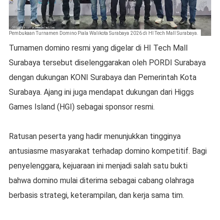
Pembukaan Turnamen Domino Piala Walikota Surabaya 2026 di HI Tech Mall Surabaya.
Turnamen domino resmi yang digelar di HI Tech Mall
Surabaya tersebut diselenggarakan oleh PORDI Surabaya
dengan dukungan KONI Surabaya dan Pemerintah Kota
Surabaya. Ajang ini juga mendapat dukungan dari Higgs
Games Island (HGI) sebagai sponsor resmi.
Ratusan peserta yang hadir menunjukkan tingginya
antusiasme masyarakat terhadap domino kompetitif. Bagi
penyelenggara, kejuaraan ini menjadi salah satu bukti
bahwa domino mulai diterima sebagai cabang olahraga
berbasis strategi, keterampilan, dan kerja sama tim.