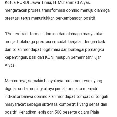
Ketua PORDI Jawa Timur, H. Muhammad Alyas,
mengatakan proses transformasi domino menuju olahraga
prestasi terus menunjukkan perkembangan positif.
“Proses transformasi domino dari olahraga masyarakat
menjadi olahraga prestasi ini sudah berjalan dengan baik
dan telah mendapat legitimasi dari berbagai pemangku
kepentingan, baik dari KONI maupun pemerintah,” ujar
Alyas.
Menurutnya, semakin banyaknya turnamen resmi yang
digelar serta meningkatnya jumlah peserta menjadi
indikator bahwa domino kian mendapat tempat di tengah
masyarakat sebagai aktivitas kompetitif yang sehat dan
positif. Kehadiran lebih dari 500 peserta dalam Piala