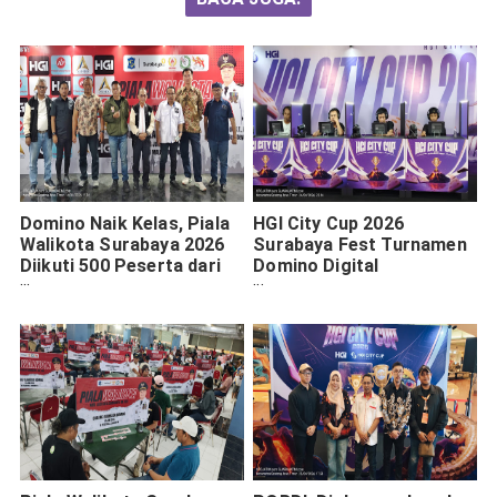
Domino Naik Kelas, Piala
HGI City Cup 2026
Walikota Surabaya 2026
Surabaya Fest Turnamen
Diikuti 500 Peserta dari
Domino Digital
Jatim
Berlangsung 8 Minggu,
Warga Padati Grand City
Surabaya