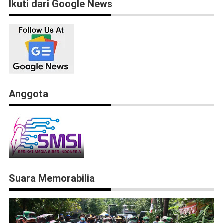
Ikuti dari Google News
Anggota
Suara Memorabilia