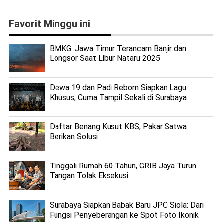
Favorit Minggu ini
BMKG: Jawa Timur Terancam Banjir dan
Longsor Saat Libur Nataru 2025
Dewa 19 dan Padi Reborn Siapkan Lagu
Khusus, Cuma Tampil Sekali di Surabaya
Daftar Benang Kusut KBS, Pakar Satwa
Berikan Solusi
Tinggali Rumah 60 Tahun, GRIB Jaya Turun
Tangan Tolak Eksekusi
Surabaya Siapkan Babak Baru JPO Siola: Dari
Fungsi Penyeberangan ke Spot Foto Ikonik