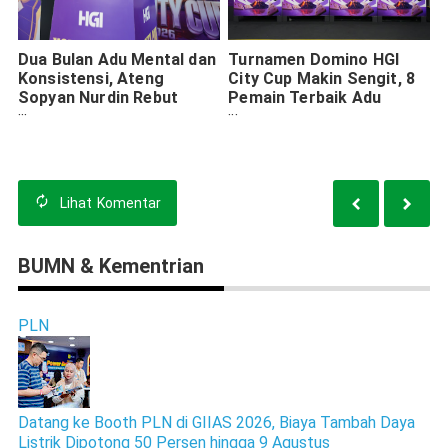
Dua Bulan Adu Mental dan
Turnamen Domino HGI
Konsistensi, Ateng
City Cup Makin Sengit, 8
Sopyan Nurdin Rebut
Pemain Terbaik Adu
Gelar Juara HGI City Cup
Fokus dan Mental di
2026
Grand City Surabaya
Lihat
Komentar
BUMN & Kementrian
PLN
Datang ke Booth PLN di GIIAS 2026, Biaya Tambah Daya
Listrik Dipotong 50 Persen hingga 9 Agustus