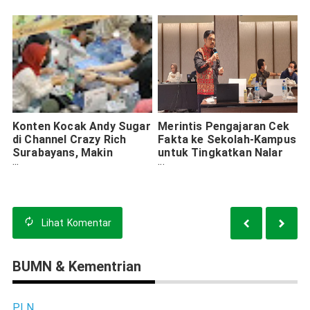
Konten Kocak Andy Sugar
Merintis Pengajaran Cek
di Channel Crazy Rich
Fakta ke Sekolah-Kampus
Surabayans, Makin
untuk Tingkatkan Nalar
Moncer Tak Lupa Berbagi
Kritis Anak Muda
Lihat
Komentar
BUMN & Kementrian
PLN