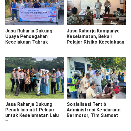
Jasa Raharja Dukung
Jasa Raharja Kampanye
Upaya Pencegahan
Keselamatan, Bekali
Kecelakaan Tabrak
Pelajar Risiko Kecelakaan
Belakang di Tol Gempol
Pasuruan
Jasa Raharja Dukung
Sosialisasi Tertib
Penuh Inisiatif Pelajar
Administrasi Kendaraan
untuk Keselamatan Lalu
Bermotor, Tim Samsat
Lintas
Ngawi Laksanakan
Operasi Gabungan