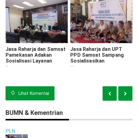
Jasa Raharja dan Samsat
Jasa Raharja dan UPT
Pamekasan Adakan
PPD Samsat Sampang
Sosialisasi Layanan
Sosialisasikan
Pembayaran Pajak
Pembayaran Pajak
Kendaraan Melalui E-
Kendaraan melalui E-
Channel
Channel
Lihat
Komentar
BUMN & Kementrian
PLN