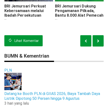
BRI Jemursari Perkuat
BRI Jemursari Dukung
Kebersamaan melalui
Pengamanan Pilkada,
Ibadah Persekutuan
Bantu 8.000 Alat Pemecah
Pekerja Kristen dan
Kaca Darurat ke Polda
Katolik
Jatim
Lihat
Komentar
BUMN & Kementrian
PLN
Datang ke Booth PLN di GIIAS 2026, Biaya Tambah Daya
Listrik Dipotong 50 Persen hingga 9 Agustus
3 hari yang lalu