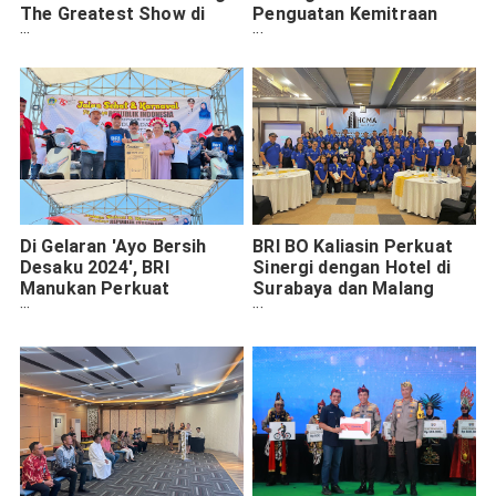
The Greatest Show di
Penguatan Kemitraan
Pakuwon City Mall
Agen BRILink di Surabaya
Di Gelaran 'Ayo Bersih
BRI BO Kaliasin Perkuat
Desaku 2024', BRI
Sinergi dengan Hotel di
Manukan Perkuat
Surabaya dan Malang
Engagement dengan
melalui Annual Meeting
Masyarakat
Bersama HCMA