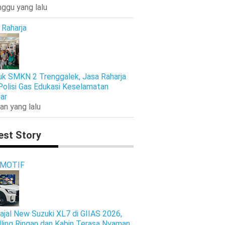
nggu yang lalu
 Raharja
k SMKN 2 Trenggalek, Jasa Raharja
Polisi Gas Edukasi Keselamatan
jar
an yang lalu
est Story
MOTIF
ajal New Suzuki XL7 di GIIAS 2026,
ling Ringan dan Kabin Terasa Nyaman