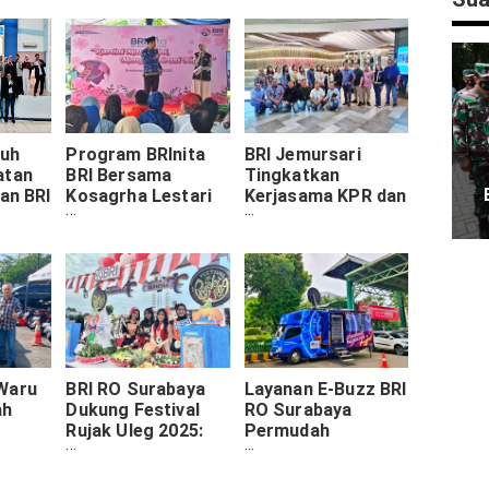
uh
Program BRInita
BRI Jemursari
atan
BRI Bersama
Tingkatkan
dan BRI
Kosagrha Lestari
Kerjasama KPR dan
dalam Urban
KPA dengan
risai
Farming: Perkuat
Pakuwon Group di
Kemandirian
Surabaya
Pangan &
Pemberdayaan
Wanita
Waru
BRI RO Surabaya
Layanan E-Buzz BRI
ah
Dukung Festival
RO Surabaya
Rujak Uleg 2025:
Permudah
a
Kolaborasi Budaya
Transaksi
en
dan Ekonomi
Perbankan Calon