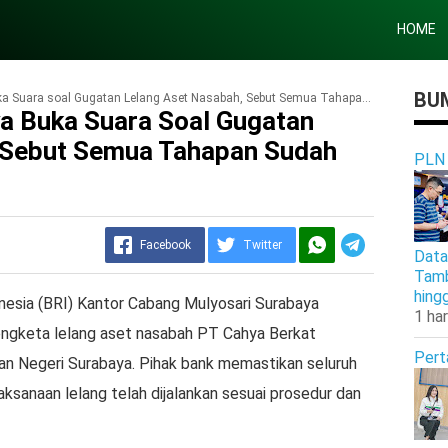
HOME
BUM
ra soal Gugatan Lelang Aset Nasabah, Sebut Semua Tahapan Sudah Sesuai Aturan
a Buka Suara Soal Gugatan
 Sebut Semua Tahapan Sudah
PLN
Facebook
Twitter
Data
Tamb
hing
esia (BRI) Kantor Cabang Mulyosari Surabaya
1 har
sengketa lelang aset nasabah PT Cahya Berkat
Pert
ilan Negeri Surabaya. Pihak bank memastikan seluruh
aksanaan lelang telah dijalankan sesuai prosedur dan