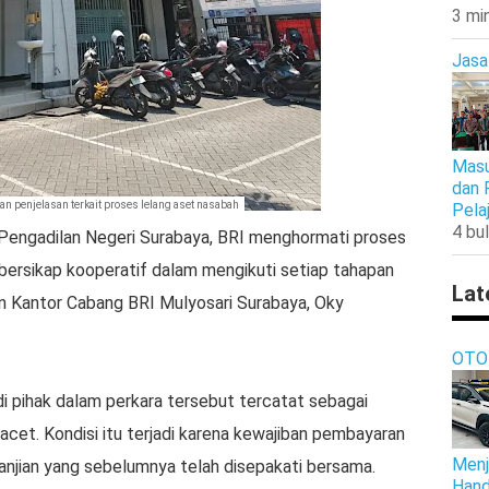
3 mi
Jasa
Masu
dan 
n penjelasan terkait proses lelang aset nasabah
Pela
4 bul
 Pengadilan Negeri Surabaya, BRI menghormati proses
bersikap kooperatif dalam mengikuti setiap tahapan
Lat
n Kantor Cabang BRI Mulyosari Surabaya, Oky
OTO
i pihak dalam perkara tersebut tercatat sebagai
acet. Kondisi itu terjadi karena kewajiban pembayaran
Menj
rjanjian yang sebelumnya telah disepakati bersama.
Hand