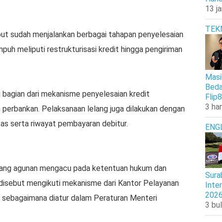
13 j
TEK
but sudah menjalankan berbagai tahapan penyelesaian
puh meliputi restrukturisasi kredit hingga pengiriman
Masi
Beda
 bagian dari mekanisme penyelesaian kredit
Flip8
3 har
 perbankan. Pelaksanaan lelang juga dilakukan dengan
as serta riwayat pembayaran debitur.
ENG
elang agunan mengacu pada ketentuan hukum dan
Sura
 disebut mengikuti mekanisme dari Kantor Pelayanan
Inte
202
sebagaimana diatur dalam Peraturan Menteri
3 bul