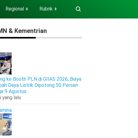
Regional
Rubrik
⏬
⏬
N & Kementrian
ng ke Booth PLN di GIIAS 2026, Biaya
ah Daya Listrik Dipotong 50 Persen
ga 9 Agustus
i yang lalu
amina