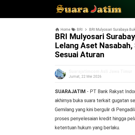
Home
BRI
BRI Mulyosari Surabaya Buka Sua
BRI Mulyosari Surabay
Lelang Aset Nasabah,
Sesuai Aturan
Suarajatimcom Asli Jawa Timur
Jumat, 22 Mei 2026
SUARAJATIM
- PT Bank Rakyat Indon
akhirnya buka suara terkait gugatan 
Gemilang yang kini bergulir di Pengad
proses penyelesaian kredit hingga pel
ketentuan hukum yang berlaku.