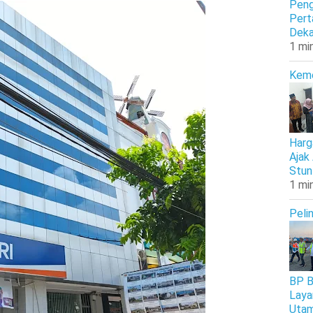
Peng
Pert
Deka
1 mi
Kem
Harg
Ajak
Stun
1 mi
Peli
BP B
Laya
Uta