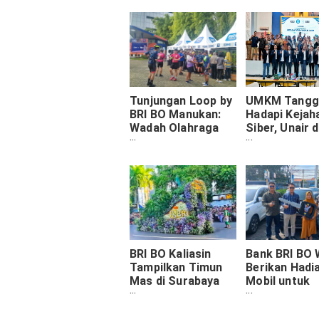
Tunjungan Loop by
UMKM Tangg
BRI BO Manukan:
Hadapi Kejah
Wadah Olahraga
Siber, Unair 
dan Transformasi
RO Surabaya
Digital Banking
Luncurkan Pe
untuk Masyarakat
Digital
BRI BO Kaliasin
Bank BRI BO 
Tampilkan Timun
Berikan Hadi
Mas di Surabaya
Mobil untuk
Vaganza 2025
Nasabah Seti
Program Pan