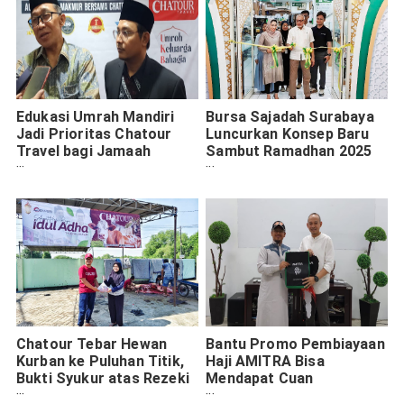
Edukasi Umrah Mandiri
Bursa Sajadah Surabaya
Jadi Prioritas Chatour
Luncurkan Konsep Baru
Travel bagi Jamaah
Sambut Ramadhan 2025
Indonesia
dengan One Stop
Shopping
Chatour Tebar Hewan
Bantu Promo Pembiayaan
Kurban ke Puluhan Titik,
Haji AMITRA Bisa
Bukti Syukur atas Rezeki
Mendapat Cuan
Bisnis Travel
Tambahan