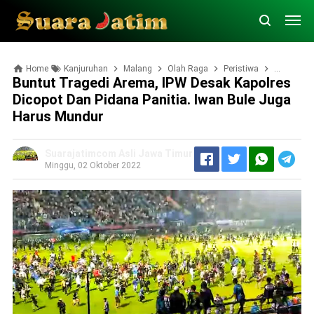
Home
Kanjuruhan
Malang
Olah Raga
Peristiwa
Polda Jat
Buntut Tragedi Arema, IPW Desak Kapolres
Dicopot Dan Pidana Panitia. Iwan Bule Juga
Harus Mundur
Suarajatimcom Asli Jawa Timur
Minggu, 02 Oktober 2022