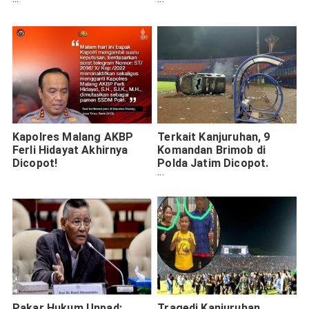
Harusnya Bisa
Panitia. Iwan Bule Juga
Diantisipasi
Harus Mundur
Kapolres Malang AKBP
Terkait Kanjuruhan, 9
Ferli Hidayat Akhirnya
Komandan Brimob di
Dicopot!
Polda Jatim Dicopot.
Siapa Saja?
Pakar Hukum Unpad:
Tragedi Kanjuruhan