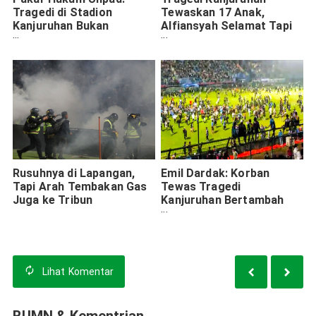
Tragedi di Stadion
Tewaskan 17 Anak,
Kanjuruhan Bukan
Alfiansyah Selamat Tapi
Peristiwa Pidana
Jadi Yatim Piatu
Rusuhnya di Lapangan,
Emil Dardak: Korban
Tapi Arah Tembakan Gas
Tewas Tragedi
Juga ke Tribun
Kanjuruhan Bertambah
Lagi Menjadi 174 Orang
Lihat
Komentar