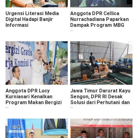
Urgensi Literasi Media
Anggota DPR Cellica
Digital Hadapi Banjir
Nurrachadiana Paparkan
Informasi
Dampak Program MBG
Menyongsong Generasi
Indonesia Emas 2045
Anggota DPR Lucy
Jawa Timur Darurat Kayu
Kurniasari Kenalkan
Sengon, DPR RI Desak
Program Makan Bergizi
Solusi dari Perhutani dan
Gratis di Sidoarjo, Sasar
PTPN
Siswa hingga Ibu Hamil