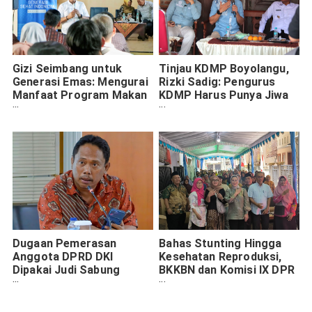
Gizi Seimbang untuk
Tinjau KDMP Boyolangu,
Generasi Emas: Mengurai
Rizki Sadig: Pengurus
Manfaat Program Makan
KDMP Harus Punya Jiwa
Bergizi Gratis
Wirausaha untuk Majukan
Ekonomi Desa
Dugaan Pemerasan
Bahas Stunting Hingga
Anggota DPRD DKI
Kesehatan Reproduksi,
Dipakai Judi Sabung
BKKBN dan Komisi IX DPR
Ayam: GEMAH Laporkan
RI Gelar Bangga Kencana
ke Badan Kehormatan
di Surabaya