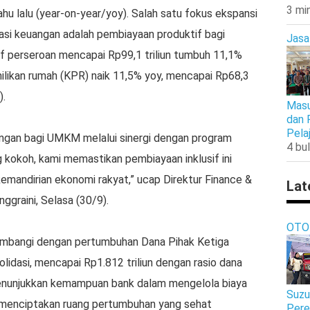
3 mi
ahu lalu (year-on-year/yoy). Salah satu fokus ekspansi
asi keuangan adalah pembiayaan produktif bagi
Jasa
if perseroan mencapai Rp99,1 triliun tumbuh 11,1%
milikan rumah (KPR) naik 11,5% yoy, mencapai Rp68,3
).
Masu
dan 
Pela
ngan bagi UMKM melalui sinergi dengan program
4 bul
kokoh, kami memastikan pembiayaan inklusif ini
mandirian ekonomi rakyat,” ucap Direktur Finance &
Lat
ggraini, Selasa (30/9).
OTO
iimbangi dengan pertumbuhan Dana Pihak Ketiga
idasi, mencapai Rp1.812 triliun dengan rasio dana
enunjukkan kemampuan bank dalam mengelola biaya
Suzu
 menciptakan ruang pertumbuhan yang sehat
Pere