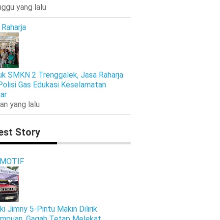
nggu yang lalu
 Raharja
k SMKN 2 Trenggalek, Jasa Raharja
Polisi Gas Edukasi Keselamatan
jar
an yang lalu
est Story
MOTIF
ki Jimny 5-Pintu Makin Dilirik
mpuan, Gagah Tetap Melekat,