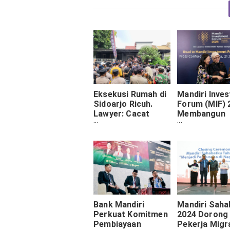
Eksekusi Rumah di
Mandiri Inve
Sidoarjo Ricuh.
Forum (MIF) 
Lawyer: Cacat
Membangun
Hukum dalam
Optimisme
Lelang KPR Bank
Ekonomi Indo
Mandiri
di Panggung 
Bank Mandiri
Mandiri Saha
Perkuat Komitmen
2024 Dorong
Pembiayaan
Pekerja Migr