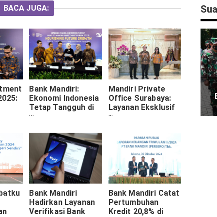
BACA JUGA:
Sua
stment
Bank Mandiri:
Mandiri Private
2025:
Ekonomi Indonesia
Office Surabaya:
Tetap Tangguh di
Layanan Eksklusif
Tengah Volatilitas
Bank Mandiri untuk
nesia
Global, Proyeksi
Nasabah Prioritas
Global
Tumbuh 5% Akhir
2024
batku
Bank Mandiri
Bank Mandiri Catat
Hadirkan Layanan
Pertumbuhan
an
Verifikasi Bank
Kredit 20,8% di