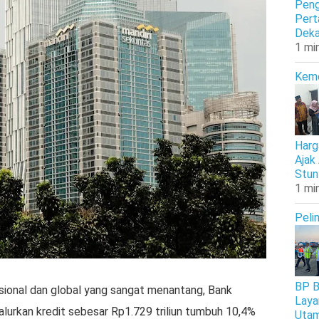
Peng
Pert
Deka
1 mi
Kem
Harg
Ajak
Stun
1 mi
Peli
BP B
sional dan global yang sangat menantang, Bank
Laya
alurkan kredit sebesar Rp1.729 triliun tumbuh 10,4%
Uta