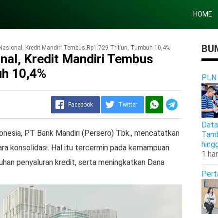
HOME
BUM
asional, Kredit Mandiri Tembus Rp1.729 Triliun, Tumbuh 10,4%
al, Kredit Mandiri Tembus
uh 10,4%
PLN
Facebook
Twitter
Data
onesia, PT Bank Mandiri (Persero) Tbk., mencatatkan
Tamb
hing
ara konsolidasi. Hal itu tercermin pada kemampuan
1 har
an penyaluran kredit, serta meningkatkan Dana
Pert