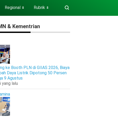
Regional
Rubrik
⏬
⏬
N & Kementrian
ng ke Booth PLN di GIIAS 2026, Biaya
ah Daya Listrik Dipotong 50 Persen
ga 9 Agustus
i yang lalu
amina