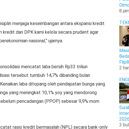
Dimo
8 jam
TEK
siplin menjaga keseimbangan antara ekspansi kredit
 kredit dan DPK kami kelola secara prudent agar
perekonomian nasional,” ujarnya.
Masi
Beda
Flip8
 konsolidasi mencatat laba bersih Rp33 triliun
2 har
isasi tersebut tumbuh 14,7% dibanding bulan
ENG
enaikan laba ditopang oleh pendapatan bunga yang
bunga yang meningkat 10,1% yoy yang mendorong
l sebelum pencadangan (PPOP) sebesar 9,9% mom
Sura
Inte
202
3 bul
encatat rasio kredit bermasalah (NPL) secara bank-only