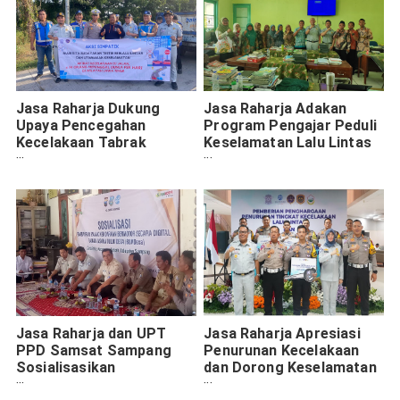
Jasa Raharja Dukung
Jasa Raharja Adakan
Upaya Pencegahan
Program Pengajar Peduli
Kecelakaan Tabrak
Keselamatan Lalu Lintas
Belakang di Tol Gempol
di MAN 2 Pamekasan
Pasuruan
untuk Cegah Kecelakaan
di Usia Produktif
Jasa Raharja dan UPT
Jasa Raharja Apresiasi
PPD Samsat Sampang
Penurunan Kecelakaan
Sosialisasikan
dan Dorong Keselamatan
Pembayaran Pajak
Lalu Lintas Lewat Pakta