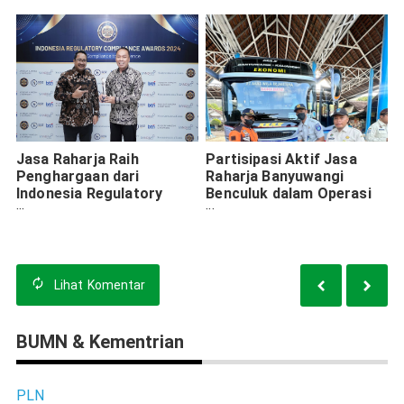
Kendaraan melalui E-
Integritas
Channel
Jasa Raharja Raih
Partisipasi Aktif Jasa
Penghargaan dari
Raharja Banyuwangi
Indonesia Regulatory
Benculuk dalam Operasi
Compliance Award 2024
KESTIB
Lihat
Komentar
BUMN & Kementrian
PLN