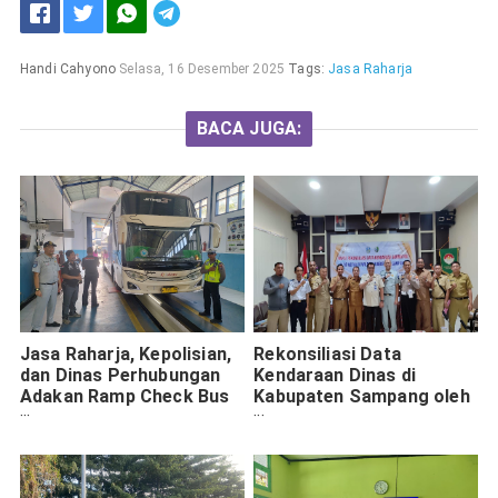
Handi Cahyono
Selasa, 16 Desember 2025
Tags:
Jasa Raharja
BACA JUGA:
Jasa Raharja, Kepolisian,
Rekonsiliasi Data
dan Dinas Perhubungan
Kendaraan Dinas di
Adakan Ramp Check Bus
Kabupaten Sampang oleh
Pengantar Jemaah Haji di
Jasa Raharja dan UPT
Sampang
PPD